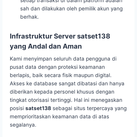
setiap transaksi di dalam platform adalah
sah dan dilakukan oleh pemilik akun yang
berhak.
Infrastruktur Server satset138
yang Andal dan Aman
Kami menyimpan seluruh data pengguna di
pusat data dengan proteksi keamanan
berlapis, baik secara fisik maupun digital.
Akses ke database sangat dibatasi dan hanya
diberikan kepada personel khusus dengan
tingkat otorisasi tertinggi. Hal ini menegaskan
posisi
satset138
sebagai situs terpercaya yang
memprioritaskan keamanan data di atas
segalanya.