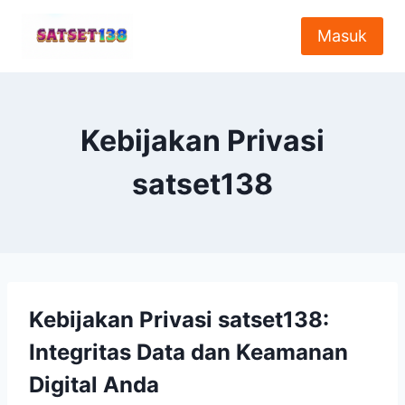
Skip
to
Masuk
content
Kebijakan Privasi
satset138
Kebijakan Privasi satset138:
Integritas Data dan Keamanan
Digital Anda