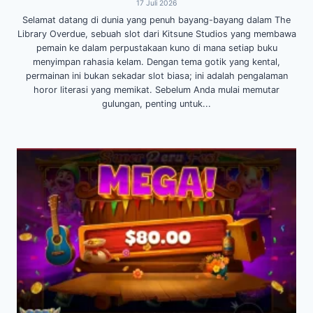
17 Juli 2026
Selamat datang di dunia yang penuh bayang-bayang dalam The
Library Overdue, sebuah slot dari Kitsune Studios yang membawa
pemain ke dalam perpustakaan kuno di mana setiap buku
menyimpan rahasia kelam. Dengan tema gotik yang kental,
permainan ini bukan sekadar slot biasa; ini adalah pengalaman
horor literasi yang memikat. Sebelum Anda mulai memutar
gulungan, penting untuk...