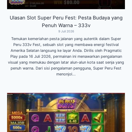
Ulasan Slot Super Peru Fest: Pesta Budaya yang
Penuh Warna – 333v
9 Juli 2026
Temukan kemeriahan pesta jalanan yang autentik dalam Super
Peru 333v Fest, sebuah slot yang membawa energi festival
Amerika Selatan langsung ke layar Anda. Dirilis oleh Pragmatic
Play pada 16 Juli 2026, permainan ini menawarkan pengalaman
visual yang memukau dengan latar alun-alun kota saat senja yang
penuh warna. Dari sisi pengalaman pengguna, Super Peru Fest
menonjol...