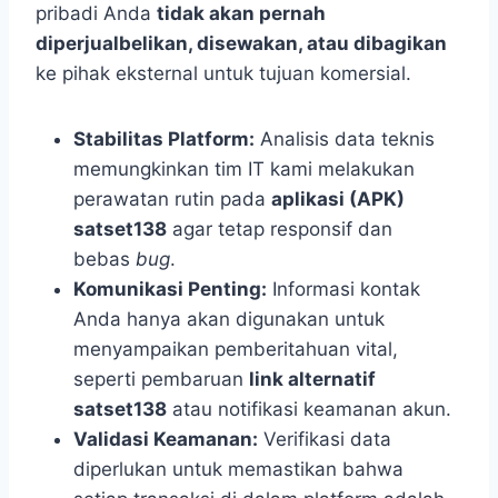
pribadi Anda
tidak akan pernah
diperjualbelikan, disewakan, atau dibagikan
ke pihak eksternal untuk tujuan komersial.
Stabilitas Platform:
Analisis data teknis
memungkinkan tim IT kami melakukan
perawatan rutin pada
aplikasi (APK)
satset138
agar tetap responsif dan
bebas
bug
.
Komunikasi Penting:
Informasi kontak
Anda hanya akan digunakan untuk
menyampaikan pemberitahuan vital,
seperti pembaruan
link alternatif
satset138
atau notifikasi keamanan akun.
Validasi Keamanan:
Verifikasi data
diperlukan untuk memastikan bahwa