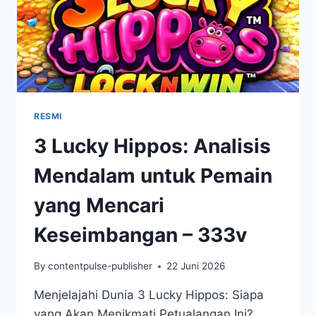
RESMI
3 Lucky Hippos: Analisis
Mendalam untuk Pemain
yang Mencari
Keseimbangan – 333v
By
contentpulse-publisher
22 Juni 2026
Menjelajahi Dunia 3 Lucky Hippos: Siapa
yang Akan Menikmati Petualangan Ini?