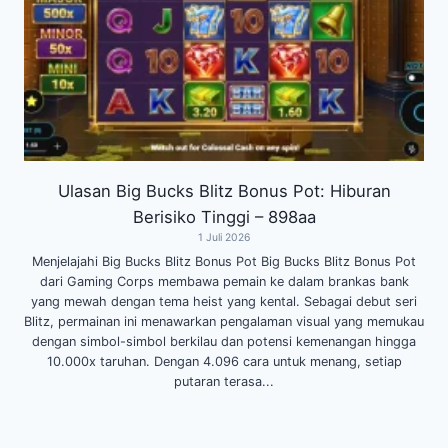
Ulasan Big Bucks Blitz Bonus Pot: Hiburan
Berisiko Tinggi – 898aa
1 Juli 2026
Menjelajahi Big Bucks Blitz Bonus Pot Big Bucks Blitz Bonus Pot
dari Gaming Corps membawa pemain ke dalam brankas bank
yang mewah dengan tema heist yang kental. Sebagai debut seri
Blitz, permainan ini menawarkan pengalaman visual yang memukau
dengan simbol-simbol berkilau dan potensi kemenangan hingga
10.000x taruhan. Dengan 4.096 cara untuk menang, setiap
putaran terasa...