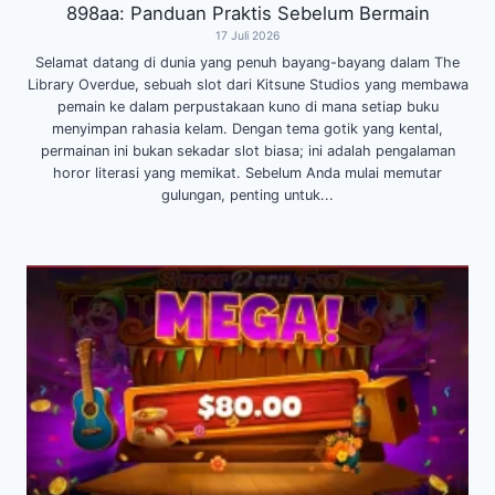
898aa: Panduan Praktis Sebelum Bermain
17 Juli 2026
Selamat datang di dunia yang penuh bayang-bayang dalam The
Library Overdue, sebuah slot dari Kitsune Studios yang membawa
pemain ke dalam perpustakaan kuno di mana setiap buku
menyimpan rahasia kelam. Dengan tema gotik yang kental,
permainan ini bukan sekadar slot biasa; ini adalah pengalaman
horor literasi yang memikat. Sebelum Anda mulai memutar
gulungan, penting untuk...