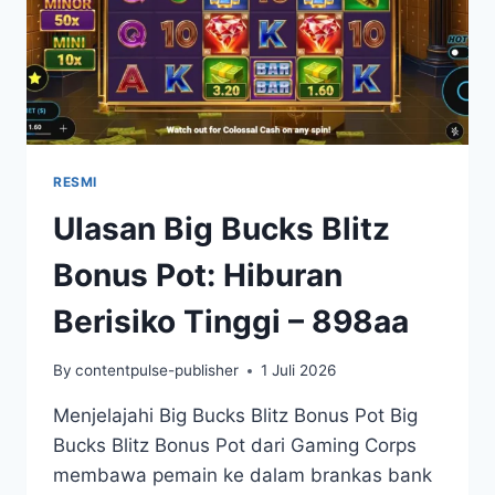
RESMI
Ulasan Big Bucks Blitz
Bonus Pot: Hiburan
Berisiko Tinggi – 898aa
By
contentpulse-publisher
1 Juli 2026
Menjelajahi Big Bucks Blitz Bonus Pot Big
Bucks Blitz Bonus Pot dari Gaming Corps
membawa pemain ke dalam brankas bank