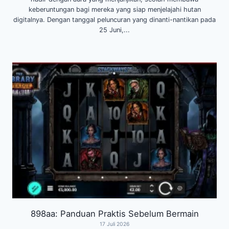
keberuntungan bagi mereka yang siap menjelajahi hutan
digitalnya. Dengan tanggal peluncuran yang dinanti-nantikan pada
25 Juni,...
898aa: Panduan Praktis Sebelum Bermain
17 Juli 2026