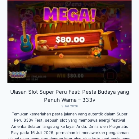
Ulasan Slot Super Peru Fest: Pesta Budaya yang
Penuh Warna – 333v
9 Juli 2026
Temukan kemeriahan pesta jalanan yang autentik dalam Super
Peru 333v Fest, sebuah slot yang membawa energi festival
Amerika Selatan langsung ke layar Anda. Dirilis oleh Pragmatic
Play pada 16 Juli 2026, permainan ini menawarkan pengalaman
visual yang memukau dengan latar alun-alun kota saat senja yang