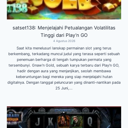
satset138: Menjelajahi Petualangan Volatilitas
Tinggi dari Play’n GO
4 Agustus 2026
Saat kita menelusuri lanskap permainan slot yang terus
berkembang, terkadang muncul judul yang terasa seperti sebuah
penemuan berharga di tengah tumpukan permata yang
tersembunyi. Gnaw’n Gold, sebuah karya terbaru dari Play’n GO,
hadir dengan aura yang menjanjikan, seolah membawa
keberuntungan bagi mereka yang siap menjelajahi hutan
digitalnya. Dengan tanggal peluncuran yang dinanti-nantikan pada
25 Juni,...