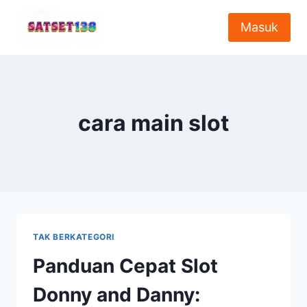
Skip
to
Masuk
content
cara main slot
TAK BERKATEGORI
Panduan Cepat Slot
Donny and Danny: