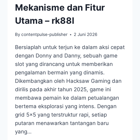
Mekanisme dan Fitur
Utama – rk88l
By
contentpulse-publisher
2 Juni 2026
Bersiaplah untuk terjun ke dalam aksi cepat
dengan Donny and Danny, sebuah game
slot yang dirancang untuk memberikan
pengalaman bermain yang dinamis.
Dikembangkan oleh Hacksaw Gaming dan
dirilis pada akhir tahun 2025, game ini
membawa pemain ke dalam petualangan
bertema eksplorasi yang intens. Dengan
grid 5×5 yang terstruktur rapi, setiap
putaran menawarkan tantangan baru
yang…