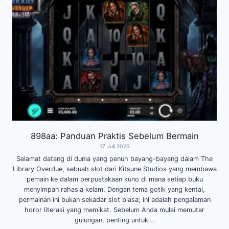
898aa: Panduan Praktis Sebelum Bermain
17 Juli 2026
Selamat datang di dunia yang penuh bayang-bayang dalam The
Library Overdue, sebuah slot dari Kitsune Studios yang membawa
pemain ke dalam perpustakaan kuno di mana setiap buku
menyimpan rahasia kelam. Dengan tema gotik yang kental,
permainan ini bukan sekadar slot biasa; ini adalah pengalaman
horor literasi yang memikat. Sebelum Anda mulai memutar
gulungan, penting untuk...