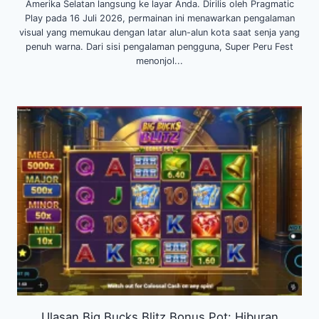
Amerika Selatan langsung ke layar Anda. Dirilis oleh Pragmatic
Play pada 16 Juli 2026, permainan ini menawarkan pengalaman
visual yang memukau dengan latar alun-alun kota saat senja yang
penuh warna. Dari sisi pengalaman pengguna, Super Peru Fest
menonjol...
Ulasan Big Bucks Blitz Bonus Pot: Hiburan