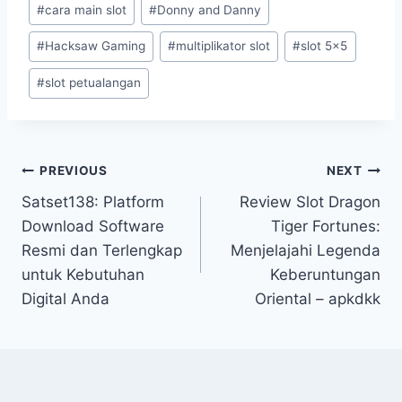
#
cara main slot
#
Donny and Danny
Tags:
#
Hacksaw Gaming
#
multiplikator slot
#
slot 5x5
#
slot petualangan
Navigasi
PREVIOUS
NEXT
Satset138: Platform
Review Slot Dragon
pos
Download Software
Tiger Fortunes:
Resmi dan Terlengkap
Menjelajahi Legenda
untuk Kebutuhan
Keberuntungan
Digital Anda
Oriental – apkdkk