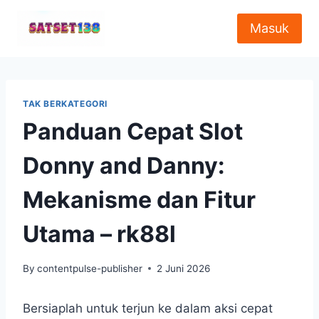
Skip
to
Masuk
content
TAK BERKATEGORI
Panduan Cepat Slot
Donny and Danny:
Mekanisme dan Fitur
Utama – rk88l
By
contentpulse-publisher
2 Juni 2026
Bersiaplah untuk terjun ke dalam aksi cepat