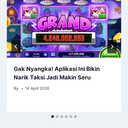
Gak Nyangka! Aplikasi Ini Bikin
Narik Taksi Jadi Makin Seru
By
14 April 2026