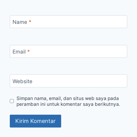
Name
*
Email
*
Website
Simpan nama, email, dan situs web saya pada
peramban ini untuk komentar saya berikutnya.