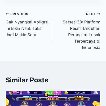
Navigasi
PREVIOUS
NEXT
Gak Nyangka! Aplikasi
Satset138: Platform
pos
Ini Bikin Narik Taksi
Resmi Unduhan
Jadi Makin Seru
Perangkat Lunak
Terpercaya di
Indonesia
Similar Posts