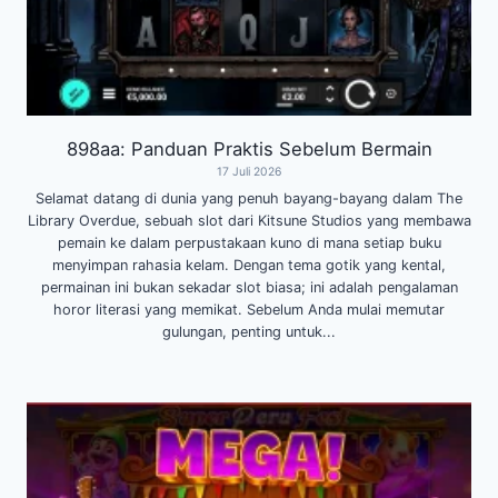
898aa: Panduan Praktis Sebelum Bermain
17 Juli 2026
Selamat datang di dunia yang penuh bayang-bayang dalam The
Library Overdue, sebuah slot dari Kitsune Studios yang membawa
pemain ke dalam perpustakaan kuno di mana setiap buku
menyimpan rahasia kelam. Dengan tema gotik yang kental,
permainan ini bukan sekadar slot biasa; ini adalah pengalaman
horor literasi yang memikat. Sebelum Anda mulai memutar
gulungan, penting untuk...