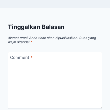
Tinggalkan Balasan
Alamat email Anda tidak akan dipublikasikan.
Ruas yang
wajib ditandai
*
Comment
*