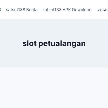
8
satset138 Berita
satset138 APK Download
satse
slot petualangan