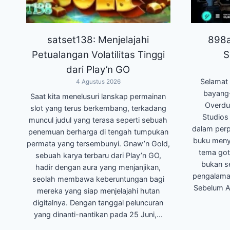
satset138: Menjelajahi
898a
Petualangan Volatilitas Tinggi
S
dari Play’n GO
Selamat 
4 Agustus 2026
bayang
Saat kita menelusuri lanskap permainan
Overdue
slot yang terus berkembang, terkadang
Studio
muncul judul yang terasa seperti sebuah
dalam perp
penemuan berharga di tengah tumpukan
buku meny
permata yang tersembunyi. Gnaw’n Gold,
tema goti
sebuah karya terbaru dari Play’n GO,
bukan se
hadir dengan aura yang menjanjikan,
pengalaman
seolah membawa keberuntungan bagi
Sebelum A
mereka yang siap menjelajahi hutan
digitalnya. Dengan tanggal peluncuran
yang dinanti-nantikan pada 25 Juni,...