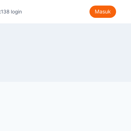
Masuk
t138 login