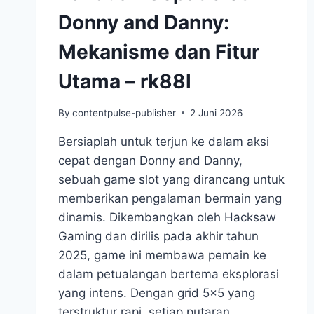
Donny and Danny:
Mekanisme dan Fitur
Utama – rk88l
By
contentpulse-publisher
2 Juni 2026
Bersiaplah untuk terjun ke dalam aksi
cepat dengan Donny and Danny,
sebuah game slot yang dirancang untuk
memberikan pengalaman bermain yang
dinamis. Dikembangkan oleh Hacksaw
Gaming dan dirilis pada akhir tahun
2025, game ini membawa pemain ke
dalam petualangan bertema eksplorasi
yang intens. Dengan grid 5×5 yang
terstruktur rapi, setiap putaran