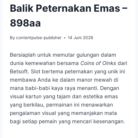
Balik Peternakan Emas –
898aa
By
contentpulse-publisher
14 Juni 2026
Bersiaplah untuk memutar gulungan dalam
dunia kemewahan bersama
Coins of Oinks
dari
Betsoft. Slot bertema peternakan yang unik ini
membawa Anda ke dalam manor mewah di
mana babi-babi kaya raya menanti. Dengan
visual kartun yang tajam dan estetika emas
yang berkilau, permainan ini menawarkan
pengalaman visual yang memanjakan mata
bagi setiap pemain yang mencari kesenangan.