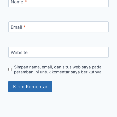
Name
*
Email
*
Website
Simpan nama, email, dan situs web saya pada
peramban ini untuk komentar saya berikutnya.