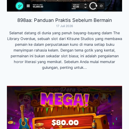
898aa: Panduan Praktis Sebelum Bermain
17 Juli 2026
Selamat datang di dunia yang penuh bayang-bayang dalam The
Library Overdue, sebuah slot dari Kitsune Studios yang membawa
pemain ke dalam perpustakaan kuno di mana setiap buku
menyimpan rahasia kelam. Dengan tema gotik yang kental,
permainan ini bukan sekadar slot biasa; ini adalah pengalaman
horor literasi yang memikat. Sebelum Anda mulai memutar
gulungan, penting untuk...