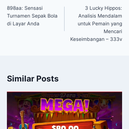
898aa: Sensasi
3 Lucky Hippos:
pos
Turnamen Sepak Bola
Analisis Mendalam
di Layar Anda
untuk Pemain yang
Mencari
Keseimbangan – 333v
Similar Posts